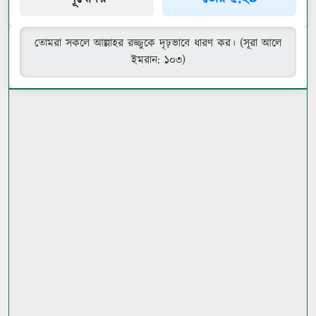
তোমরা সকলে আল্লাহর রজ্জুকে দৃঢ়ভাবে ধারণ কর। (সূরা আলে
ইমরান: ১০৩)