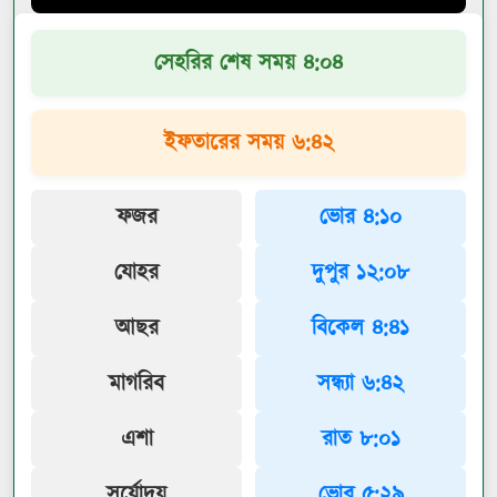
সেহরির শেষ সময় ৪:০৪
ইফতারের সময় ৬:৪২
ফজর
ভোর ৪:১০
যোহর
দুপুর ১২:০৮
আছর
বিকেল ৪:৪১
মাগরিব
সন্ধ্যা ৬:৪২
এশা
রাত ৮:০১
সূর্যোদয়
ভোর ৫:২৯