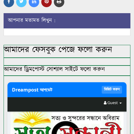
আপনার মতামত লিখুন :
আমাদের ফেসবুক পেজে ফলো করুন
আমাদের ড্রিমপোস্ট সোশ্যাল সাইটে ফলো করুন
Dreampost আপডেট
ভিজিট করুন