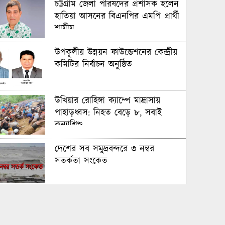
চট্টগ্রাম জেলা পরিষদের প্রশাসক হলেন
হাতিয়া আসনের বিএনপির এমপি প্রার্থী
শামীম
উপকূলীয় উন্নয়ন ফাউন্ডেশনের কেন্দ্রীয়
কমিটির নির্বাচন অনুষ্ঠিত
উখিয়ার রোহিঙ্গা ক্যাম্পে মাদ্রাসায়
পাহাড়ধ্বস: নিহত বেড়ে ৮, সবাই
কন্যাশিশু
দেশের সব সমুদ্রবন্দরে ৩ নম্বর
সতর্কতা সংকেত
বৃহস্পতিবার কোয়র্টার ফাইনালে
আবারো মুখোমুখি ফ্রান্স-মরক্কো