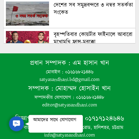
দেশের সব সমুদ্রবন্দরে ৩ নম্বর সতর্কতা
সংকেত
বৃহস্পতিবার কোয়র্টার ফাইনালে আবারো
মুখোমুখি ফ্রান্স-মরক্কো
প্রধান সম্পাদক :
এম হাসান খান
চট্টগ্রাম বিমানবন্দরে ফ্লাইট চলাচল
স্বাভাবিক
মোবাইল : ০১৬১৬৮২১৪৪৬
satyasandhani.bd@gmail.com
সম্পাদক :
মোহাম্মদ হোসাইন খান
মধ্যপ্রাচ্যজুড়ে ৮৫টি মার্কিন সামরিক
সম্পাদকীয় যোগাযোগ : ০১৬১৬৮২১৪৪৮
ঘাঁটিতে ইরানের মুহুর্মুহু হামলা
editor@satyasandhani.com
বিজ্ঞাপনের জন্য যোগাযোগ :
০১৭১৭১২৪৬৪৬
আমাদের সাথে যোগাযোগ
Contact Us
সিডিএ চেয়ারম্যানের সাথে কল্পলোক
নয়া বাজার বিশ্ব রোড মোড়, হালিশহর রোড, হালিশহর, চট্টগ্রাম
আবাসিক প্লট মালিক সমিতির সাক্ষাৎ
info@satyasandhani.com