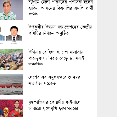
চট্টগ্রাম জেলা পরিষদের প্রশাসক হলেন
হাতিয়া আসনের বিএনপির এমপি প্রার্থী
শামীম
উপকূলীয় উন্নয়ন ফাউন্ডেশনের কেন্দ্রীয়
কমিটির নির্বাচন অনুষ্ঠিত
উখিয়ার রোহিঙ্গা ক্যাম্পে মাদ্রাসায়
পাহাড়ধ্বস: নিহত বেড়ে ৮, সবাই
কন্যাশিশু
দেশের সব সমুদ্রবন্দরে ৩ নম্বর
সতর্কতা সংকেত
বৃহস্পতিবার কোয়র্টার ফাইনালে
আবারো মুখোমুখি ফ্রান্স-মরক্কো