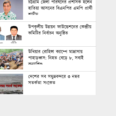
চট্টগ্রাম জেলা পরিষদের প্রশাসক হলেন
হাতিয়া আসনের বিএনপির এমপি প্রার্থী
শামীম
উপকূলীয় উন্নয়ন ফাউন্ডেশনের কেন্দ্রীয়
কমিটির নির্বাচন অনুষ্ঠিত
উখিয়ার রোহিঙ্গা ক্যাম্পে মাদ্রাসায়
পাহাড়ধ্বস: নিহত বেড়ে ৮, সবাই
কন্যাশিশু
দেশের সব সমুদ্রবন্দরে ৩ নম্বর
সতর্কতা সংকেত
বৃহস্পতিবার কোয়র্টার ফাইনালে
আবারো মুখোমুখি ফ্রান্স-মরক্কো