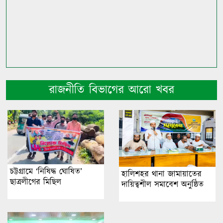
রাজনীতি বিভাগের আরো খবর
চট্টগ্রামে ‘নিষিদ্ধ ঘোষিত’
হালিশহর থানা জামায়াতের
ছাত্রলীগের মিছিল
দায়িত্বশীল সমাবেশ অনুষ্ঠিত