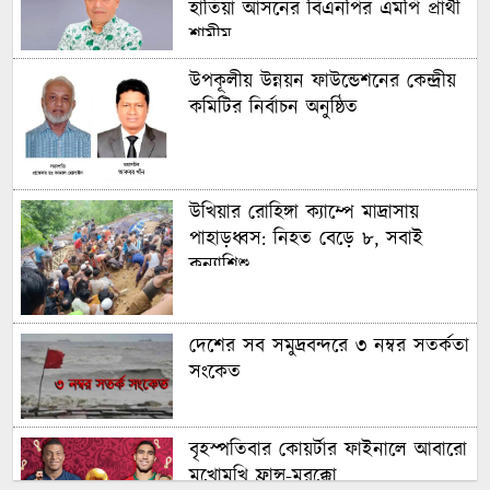
হাতিয়া আসনের বিএনপির এমপি প্রার্থী
শামীম
উপকূলীয় উন্নয়ন ফাউন্ডেশনের কেন্দ্রীয়
কমিটির নির্বাচন অনুষ্ঠিত
উখিয়ার রোহিঙ্গা ক্যাম্পে মাদ্রাসায়
পাহাড়ধ্বস: নিহত বেড়ে ৮, সবাই
কন্যাশিশু
দেশের সব সমুদ্রবন্দরে ৩ নম্বর সতর্কতা
সংকেত
বৃহস্পতিবার কোয়র্টার ফাইনালে আবারো
মুখোমুখি ফ্রান্স-মরক্কো