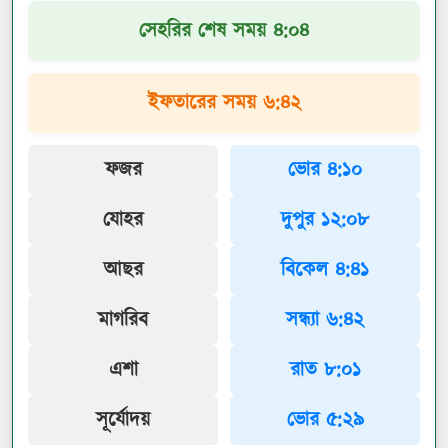
সেহরির শেষ সময় ৪:০৪
ইফতারের সময় ৬:৪২
ফজর
ভোর ৪:১০
যোহর
দুপুর ১২:০৮
আছর
বিকেল ৪:৪১
মাগরিব
সন্ধ্যা ৬:৪২
এশা
রাত ৮:০১
সূর্যোদয়
ভোর ৫:২৯